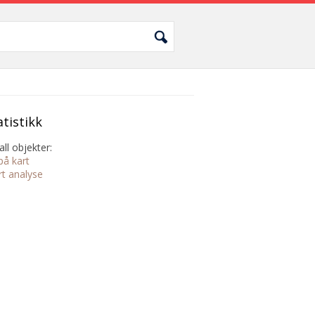
atistikk
all objekter:
på kart
rt analyse