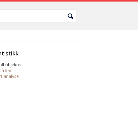
atistikk
all objekter:
på kart
rt analyse