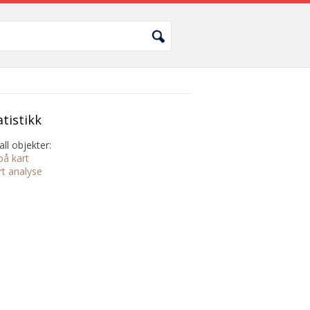
atistikk
all objekter:
på kart
rt analyse