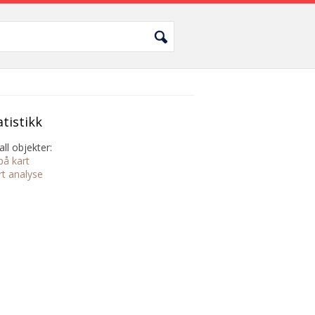
atistikk
all objekter:
på kart
rt analyse