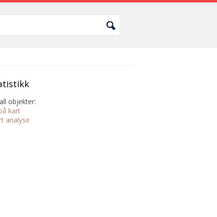
atistikk
all objekter:
på kart
rt analyse